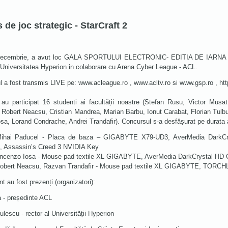
de joc strategic - StarCraft 2
 decembrie, a avut loc GALA SPORTULUI ELECTRONIC- EDITIA DE IARNA org
, Universitatea Hyperion in colaborare cu Arena Cyber League - ACL.
 a fost transmis LIVE pe: www.acleague.ro , www.acltv.ro si www.gsp.ro , http
au participat 16 studenti ai facultății noastre (Stefan Rusu, Victor Mus
Robert Neacsu, Cristian Mandrea, Marian Barbu, Ionut Carabat, Florian Tulbu
sa, Lorand Condrache, Andrei Trandafir). Concursul s-a desfășurat pe durata 
Mihai Paducel - Placa de baza – GIGABYTE X79-UD3, AverMedia DarkCry
Assassin’s Creed 3 NVIDIA Key
 Vincenzo Iosa - Mouse pad textile XL GIGABYTE, AverMedia DarkCrystal 
- Robert Neacsu, Razvan Trandafir - Mouse pad textile XL GIGABYTE, TORC
 au fost prezenți (organizatori):
a - președinte ACL
lescu - rector al Universității Hyperion