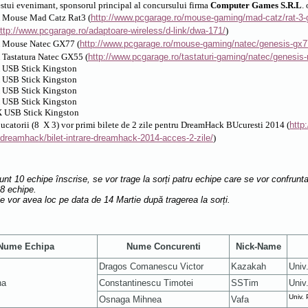
estui evenimant, sponsorul principal al concursului firma
Computer Games
S.R.L
.
X Mouse Mad Catz Rat3 (
http://www.pcgarage.ro/mouse-gaming/mad-catz/rat-3-
ttp://www.pcgarage.ro/adaptoare-wireless/d-link/dwa-171/
)
X Mouse Natec GX77 (
http://www.pcgarage.ro/mouse-gaming/natec/genesis-gx7
 Tastatura Natec GX55 (
http://www.pcgarage.ro/tastaturi-gaming/natec/genesis-
X USB Stick Kingston
X USB Stick Kingston
X USB Stick Kingston
X USB Stick Kingston
 X USB Stick Kingston
i jucatorii (8 X 3) vor primi bilete de 2 zile pentru DreamHack BUcuresti 2014 (
http
reamhack/bilet-intrare-dreamhack-2014-acces-2-zile/
)
nt 10 echipe înscrise, se vor trage la sorți patru echipe care se vor confrunta
8 echipe.
le vor avea loc pe data de 14 Martie după tragerea la sorți.
Nume Echipa
Nume Concurenti
Nick-Name
Dragos Comanescu Victor
Kazakah
Univ
na
Constantinescu Timotei
SSTim
Univ.
Univ. 
Osnaga Mihnea
Vafa