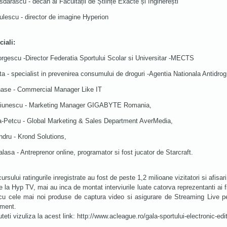
dărăscu - decan al Facultății de Științe Exacte și Inginerești
lescu - director de imagine Hyperion
ciali:
rgescu -Director Federatia Sportului Scolar si Universitar -MECTS
ta - specialist in prevenirea consumului de droguri -Agentia Nationala Antidrog
ase - Commercial Manager Like IT
ciunescu - Marketing Manager GIGABYTE Romania,
-Petcu - Global Marketing & Sales Department AverMedia,
dru - Krond Solutions,
lasa - Antreprenor online, programator si fost jucator de Starcraft.
ursului ratingurile inregistrate au fost de peste 1,2 milioane vizitatori si afisari
de la Hyp TV, mai au inca de montat interviurile luate catorva reprezentanti ai 
cu cele mai noi produse de captura video si asigurare de Streaming Live pe In
iment.
teti vizuliza la acest link: http://www.acleague.ro/gala-sportului-electronic-edi