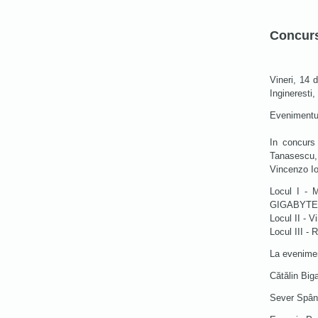
Concurs 
Vineri, 14
Ingineresti
Evenimentul
In concurs 
Tanasescu, 
Vincenzo Io
Locul I - 
GIGABYTE, 
Locul II -
Locul III 
La eveniment
Cătălin Big
Sever Spânu