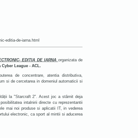
nic-editia-de-iarna.html
CTRONIC- EDITIA DE IARNA
organizata de
 Cyber League - ACL.
uterea de concentrare, atentia distributiva,
ecum si de cercetarea in domeniul automaticii si
ății la "Starcraft 2". Acest joc a stârnit deja
osibilitatea intalnirii directe cu reprezentantii
ele mai noi produse si aplicatii IT, in vederea
rtului electronic, ca sport al mintii si aducerea