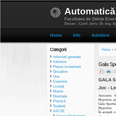
Automatică
Facultatea de Științe Exac
Decan - Conf. Univ. Dr. Ing.
Home
Info
Admitere
Categorii
Home
Informatii generale
Admitere
Gala Spo
Planuri invatamant
Discipline
|
|
Orar
GALA S
Examene
Licenţă
Joc - L
Master
Asociatia S
Disertație
Hyperion, pr
Practică
Gala Sportu
Studenți
Hyperion.
ASCSE
În această c
Cercuri Studentesti