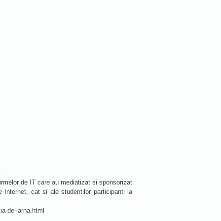
.
firmelor de IT care au mediatizat si sponsorizat
ternet, cat si ale studentilor participanti la
tia-de-iarna.html