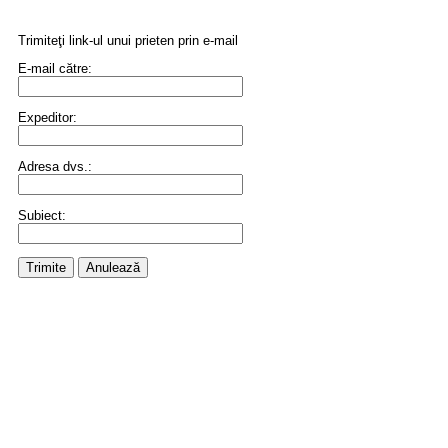
Trimiteţi link-ul unui prieten prin e-mail
E-mail către:
Expeditor:
Adresa dvs.:
Subiect:
Trimite
Anulează