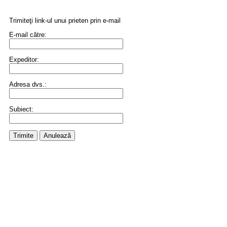
Trimiteţi link-ul unui prieten prin e-mail
E-mail către:
Expeditor:
Adresa dvs.:
Subiect:
Trimite
Anulează