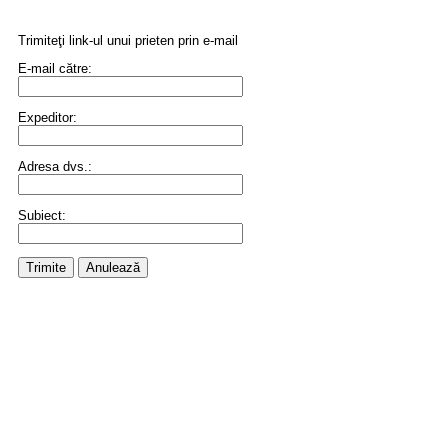
Trimiteţi link-ul unui prieten prin e-mail
E-mail către:
Expeditor:
Adresa dvs.:
Subiect:
Trimite
Anulează